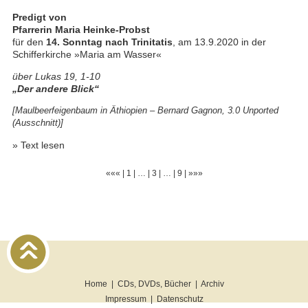
Predigt von
Pfarrerin Maria Heinke-Probst
für den
14. Sonntag nach Trinitatis
, am 13.9.2020 in der
Schifferkirche »Maria am Wasser«
über Lukas 19, 1-10
„Der andere Blick“
[Maulbeerfeigenbaum in Äthiopien –
Bernard Gagnon
,
3.0 Unported
(Ausschnitt)]
»
Text lesen
«««
|
1
|
…
|
3
|
…
|
9
|
»»»
Home
|
CDs, DVDs, Bücher
|
Archiv
Impressum
|
Datenschutz