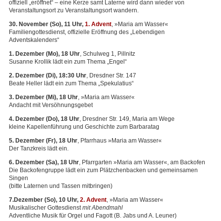
offiziell „eröffnet“ – eine Kerze samt Laterne wird dann wieder von
Veranstaltungsort zu Veranstaltungsort wandern.
30. November (So), 11 Uhr,
1. Advent
, »Maria am Wasser«
Familiengottesdienst, offizielle Eröffnung des „Lebendigen
Adventskalenders“
1. Dezember (Mo), 18 Uhr
, Schulweg 1, Pillnitz
Susanne Krollik lädt ein zum Thema „Engel“
2. Dezember (Di), 18:30 Uhr
, Dresdner Str. 147
Beate Heller lädt ein zum Thema „Spekulatius“
3. Dezember (Mi), 18 Uhr
, »Maria am Wasser«
Andacht mit Versöhnungsgebet
4. Dezember (Do), 18 Uhr
, Dresdner Str. 149, Maria am Wege
kleine Kapellenführung und Geschichte zum Barbaratag
5. Dezember (Fr), 18 Uhr
, Pfarrhaus »Maria am Wasser«
Der Tanzkreis lädt ein.
6. Dezember (Sa), 18 Uhr
, Pfarrgarten »Maria am Wasser«, am Backofen
Die Backofengruppe lädt ein zum Plätzchenbacken und gemeinsamen
Singen
(bitte Laternen und Tassen mitbringen)
7.Dezember (So), 10 Uhr,
2. Advent
, »Maria am Wasser«
Musikalischer Gottesdienst
mit Abendmahl
Adventliche Musik für Orgel und Fagott (B. Jabs und A. Leuner)