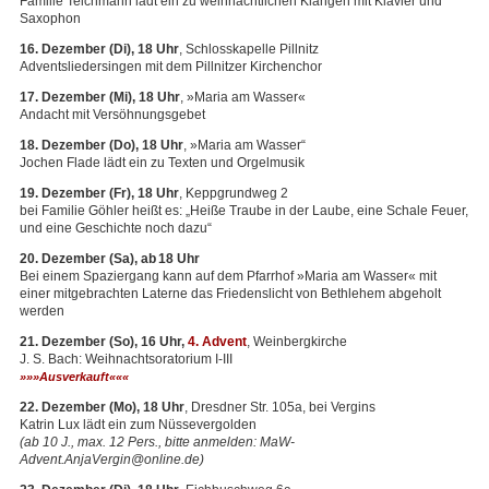
Familie Teichmann lädt ein zu weihnachtlichen Klängen mit Klavier und
Saxophon
16. Dezember (Di), 18 Uhr
, Schlosskapelle Pillnitz
Adventsliedersingen mit dem Pillnitzer Kirchenchor
17. Dezember (Mi), 18 Uhr
, »Maria am Wasser«
Andacht mit Versöhnungsgebet
18. Dezember (Do), 18 Uhr
, »Maria am Wasser“
Jochen Flade lädt ein zu Texten und Orgelmusik
19. Dezember (Fr), 18 Uhr
, Keppgrundweg 2
bei Familie Göhler heißt es: „Heiße Traube in der Laube, eine Schale Feuer,
und eine Geschichte noch dazu“
20. Dezember (Sa), ab 18 Uhr
Bei einem Spaziergang kann auf dem Pfarrhof »Maria am Wasser« mit
einer mitgebrachten Laterne das Friedenslicht von Bethlehem abgeholt
werden
21. Dezember (So), 16 Uhr,
4. Advent
, Weinbergkirche
J. S. Bach: Weihnachtsoratorium I-
III
»»»Ausverkauft«««
22. Dezember (Mo), 18 Uhr
, Dresdner Str. 105a, bei Vergins
Katrin Lux lädt ein zum Nüssevergolden
(ab 10 J., max. 12 Pers., bitte anmelden: MaW-
Advent.AnjaVergin@online.de)