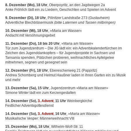
8. Dezember (Mo), 18 Uhr
, Oberpoyritz, an den Jagdwegen 2a
Anke Fröhlich lädt ein zu Liedern, Geschichten und Spielen im Advent
9. Dezember (Di), 18 Uhr
, Pillnitzer Landstraße 273 (Gustavheim)
Adventliche Blechbläsermusik
(bitte Laternen und Tassen mitbringen)
10. Dezember (Mi), 18 Uhr
, »Maria am Wasser«
Andacht mit Versöhnungsgebet
11. Dezember (Do), 18 bis 20 Uhr
, »Maria am Wasser«
Tür zum Jugendzentrum – Die JG lädt ein: ein Adventskalendertürchen im
Zeichen des Jugenddankopfers – für Jugendprojekte in Sachsen und
Tansania spenden, Plätzchen probieren, weihnachtliches Apfelgelee
mitnehmen, segnen und gesegnet sein
12. Dezember (Fr), 18 Uhr
, Ebereschenweg 21 (Pappritz)
Andrea Schomberg und Helmut Haußner laden in ihren Garten ein zu Musik
und mehr
13. Dezember (Sa), 15 Uhr
, Jugendzentrum »Maria am Wasser«
Simone Winter lädt ein zum Kerzengestalten
14. Dezember (So),
3. Advent
,
11 Uhr
Weinbergkirche
Festlicher Adventsgottesdienst
14. Dezember (So),
3. Advent
,
16 Uhr
, »Maria am Wasser«
Musikalische Vesper: Männerweihnacht
VIII
15. Dezember (Mo), 18 Uhr
, Wilhelm-Wolf-Str. 11